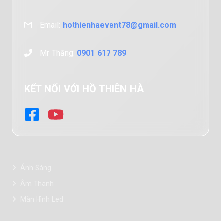
Email:
hothienhaevent78@gmail.com
Mr Thăng:
0901 617 789
KẾT NỐI VỚI HỒ THIÊN HÀ
Ánh Sáng
Âm Thanh
Màn Hình Led