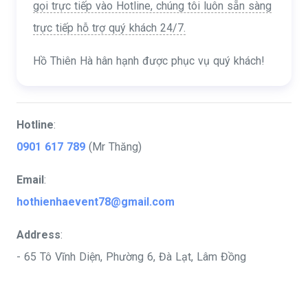
Tổ
gọi trực tiếp vào Hotline, chúng tôi luôn sẵn sàng
trực tiếp hỗ trợ quý khách 24/7.
Ch
Hồ Thiên Hà hân hạnh được phục vụ quý khách!
ức
Sự
Hotline
:
Kiệ
0901 617 789
(Mr Thăng)
n
Email
:
hothienhaevent78@gmail.com
Address
:
- 65 Tô Vĩnh Diện, Phường 6, Đà Lạt, Lâm Đồng