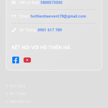
Mã số thuế:
5800573030
Email:
hothienhaevent78@gmail.com
Mr Thăng:
0901 617 789
KẾT NỐI VỚI HỒ THIÊN HÀ
Ánh Sáng
Âm Thanh
Màn Hình Led