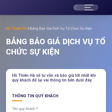
H
ồ
Thi
Hồ Thiên Hà
Bảng Báo Giá Dịch Vụ Tổ Chức Sự Kiện
BẢNG BÁO GIÁ DỊCH VỤ TỔ
ên
CHỨC SỰ KIỆN
Hà
-
Hồ Thiên Hà sẽ tư vấn và báo giá tốt nhất khi
Cô
quý khách để lại vài thông tin bên dưới đây.
ng
THÔNG TIN QUÝ KHÁCH
Ty
Tên quý khách
*