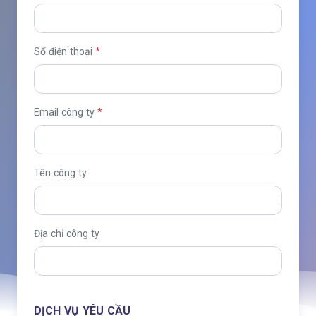
Tổ
Ch
Số điện thoại
*
ức
Sự
Email công ty
*
Kiệ
n
Tên công ty
Địa chỉ công ty
DỊCH VỤ YÊU CẦU