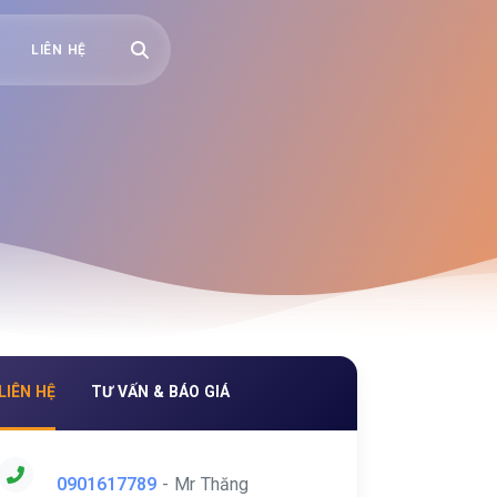
LIÊN HỆ
LIÊN HỆ
TƯ VẤN & BÁO GIÁ
0901617789
- Mr Thăng