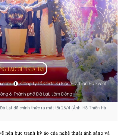
Đà Lạt đã chính thức ra mắt tối 25/4 (Ảnh: Hồ Thiên Hà
vẽ nên bức tranh kỳ ảo của nghệ thuật ánh sáng và