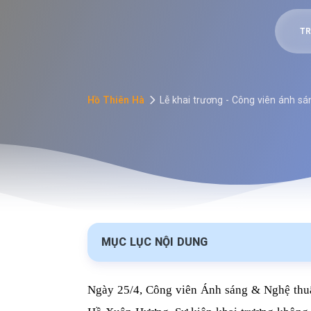
H
T
ồ
Thi
Hồ Thiên Hà
Lễ khai trương - Công viên ánh sán
ên
Hà
-
Cô
MỤC LỤC NỘI DUNG
ng
Ty
Ngày 25/4, Công viên Ánh sáng & Nghệ thuật