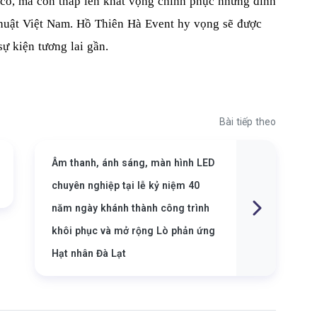
 có, mà còn thắp lên khát vọng chinh phục những đỉnh
huật Việt Nam.
Hồ Thiên Hà Event hy vọng sẽ được
ự kiện tương lai gần.
Bài tiếp theo
Âm thanh, ánh sáng, màn hình LED
chuyên nghiệp tại lễ kỷ niệm 40
năm ngày khánh thành công trình
khôi phục và mở rộng Lò phản ứng
Hạt nhân Đà Lạt