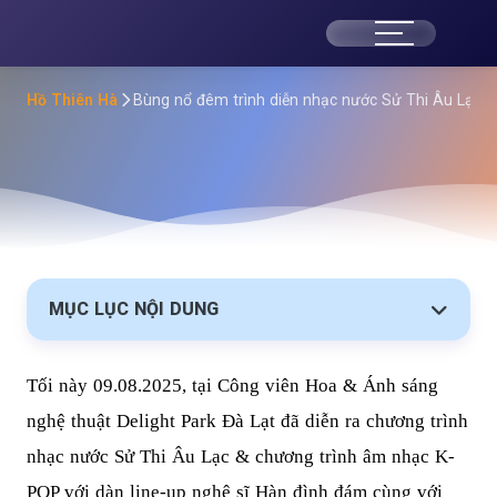
H
ồ
Hồ Thiên Hà
Bùng nổ đêm trình diễn nhạc nước Sử Thi Âu Lạc 
Thi
ên
Hà
-
MỤC LỤC NỘI DUNG
Cô
Tối này 09.08.2025, tại Công viên Hoa & Ánh sáng
ng
nghệ thuật Delight Park Đà Lạt đã diễn ra chương trình
Ty
nhạc nước Sử Thi Âu Lạc & chương trình âm nhạc K-
POP với dàn line-up nghệ sĩ Hàn đình đám cùng với