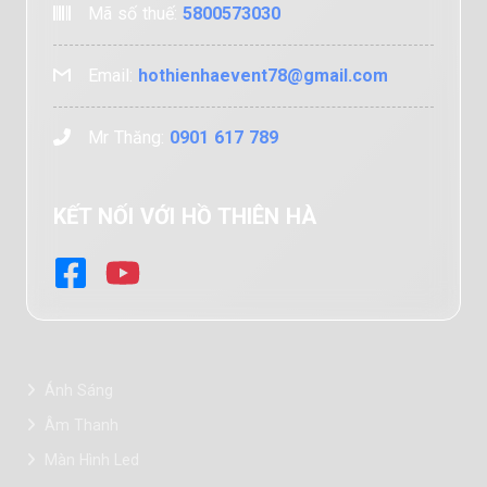
Mã số thuế:
5800573030
Email:
hothienhaevent78@gmail.com
Mr Thăng:
0901 617 789
KẾT NỐI VỚI HỒ THIÊN HÀ
Ánh Sáng
Âm Thanh
Màn Hình Led