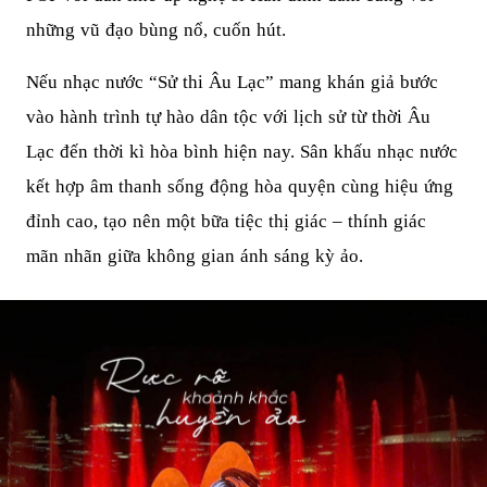
Tổ
những vũ đạo bùng nổ, cuốn hút.
Ch
Nếu nhạc nước “Sử thi Âu Lạc” mang khán giả bước
ức
vào hành trình tự hào dân tộc với lịch sử từ thời Âu
Lạc đến thời kì hòa bình hiện nay. Sân khấu nhạc nước
Sự
kết hợp âm thanh sống động hòa quyện cùng hiệu ứng
Kiệ
đỉnh cao, tạo nên một bữa tiệc thị giác – thính giác
mãn nhãn giữa không gian ánh sáng kỳ ảo.
n