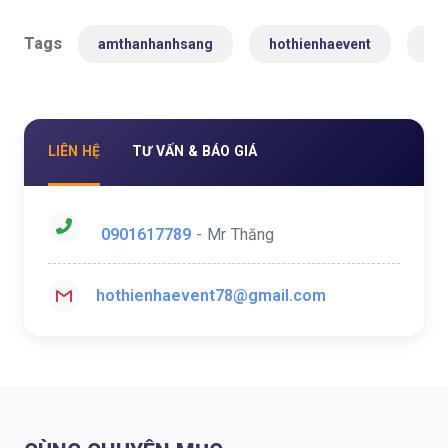
Tags
amthanhanhsang
hothienhaevent
th
LIÊN HỆ
TƯ VẤN & BÁO GIÁ
0901617789
- Mr Thăng
hothienhaevent78@gmail.com